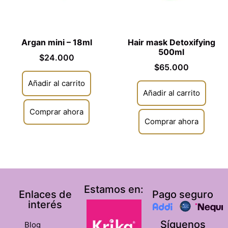
Argan mini – 18ml
Hair mask Detoxifying
500ml
$
24.000
$
65.000
Añadir al carrito
Añadir al carrito
Comprar ahora
Comprar ahora
Estamos en:
Enlaces de
Pago seguro
interés
Síguenos
Blog