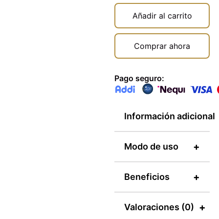
Añadir al carrito
Comprar ahora
Pago seguro:
Información adicional
Información
+
Modo de uso
adicional
MODO DE USO:
+
Beneficios
Aplicar sobre el
Unidad de
250
cabello húmedo una
Medida
ml
«La Linea
cantidad moderada.
+
Valoraciones (0)
Champagne, es
Masajear y enjuagar.