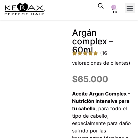
0
Tienda
Tipo 
Alisa
TR Bloqu
Argán
complex –
60ml
(
16
Valorado
16
valoraciones de clientes)
con
4.94
de
5 en base
a
$
65.000
valoraciones
de clientes
Aceite Argan Complex –
Nutrición intensiva para
tu cabello
, para todo el
tipo de cabello,
especialmente para daño
sufrido por las