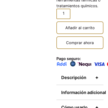
herramientas térmicas o
tratamientos químicos.
Añadir al carrito
Comprar ahora
Pago seguro:
+
Descripción
Descripción
Información adicional
Aceite Argan
Información
Complex
de Kerax
+
Cómo usarlo