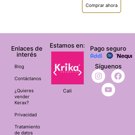
con
5
de 5
Comprar ahora
septiembre,
residuos ni
2023
sensación grasosa.
Este
aceite
de
argan
Estamos en:
Enlaces de
Pago seguro
y el
interés
TR
son
Síguenos
Blog
espectacula
Contáctanos
los
amo
Cali
Ibagué
¿Quieres
vender
Kerax?
Renta
Privacidad
Valorado
–
26
con
5
de 5
septiembre,
Tratamiento
2023
de datos