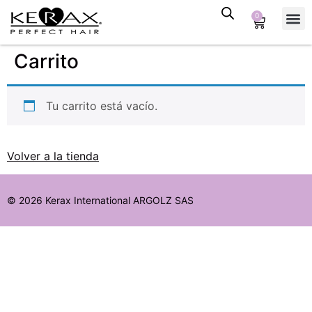
0
Tienda
Tipo 
Alisa
TR Bloqu
Carrito
Tu carrito está vacío.
Volver a la tienda
© 2026 Kerax International ARGOLZ SAS